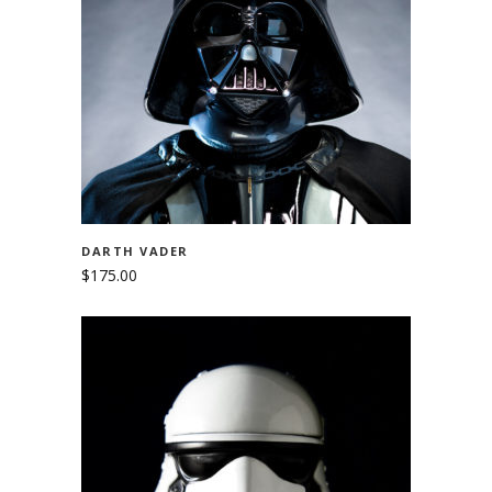
ADD TO CART
DARTH VADER
$
175.00
ADD TO CART