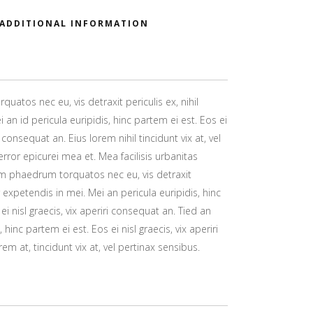
ADDITIONAL INFORMATION
atos nec eu, vis detraxit periculis ex, nihil
 an id pericula euripidis, hinc partem ei est. Eos ei
ri consequat an. Eius lorem nihil tincidunt vix at, vel
error epicurei mea et. Mea facilisis urbanitas
um phaedrum torquatos nec eu, vis detraxit
or expetendis in mei. Mei an pericula euripidis, hinc
ei nisl graecis, vix aperiri consequat an. Tied an
, hinc partem ei est. Eos ei nisl graecis, vix aperiri
em at, tincidunt vix at, vel pertinax sensibus.