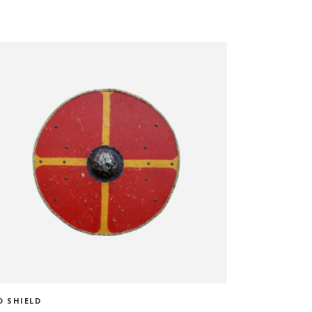
ADD TO CART
D SHIELD