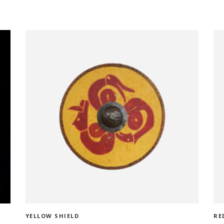
ADD TO CART
YELLOW SHIELD
RE