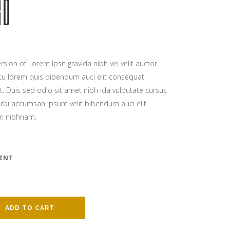
RD
rsion of Lorem Ipsn gravida nibh vel velit auctor
citu lorem quis bibendum auci elit consequat
it. Duis sed odio sit amet nibh ida vulputate cursus
rbi accumsan ipsum velit bibendum auci elit
em nibhnam.
ENT
ADD TO CART