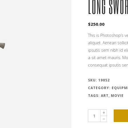
LONG SWO
$
250.00
This is Photoshop’s ve
aliquet. Aenean solli
ipsutis sem nibh id el
a sit amet mauris. Mo
consequat ipsutis s
SKU:
19852
CATEGORY:
EQUIPM
TAGS:
ART
,
MOVIE