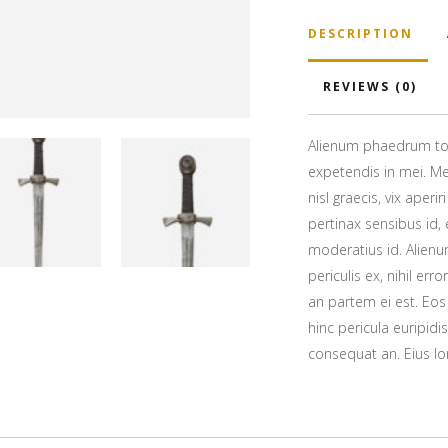
DESCRIPTION
REVIEWS (0)
Alienum phaedrum torqu
expetendis in mei. Mei
nisl graecis, vix aperi
pertinax sensibus id, 
moderatius id. Alien
periculis ex, nihil err
an partem ei est. Eos 
hinc pericula euripidis
consequat an. Eius lor